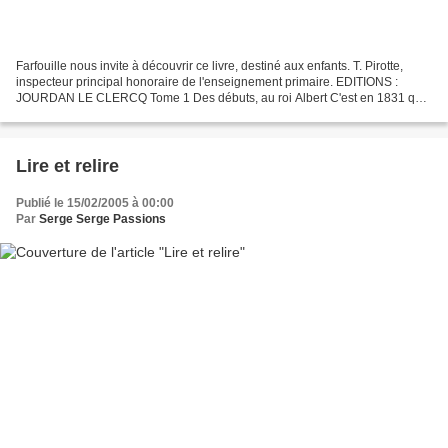
Farfouille nous invite à découvrir ce livre, destiné aux enfants. T. Pirotte,
inspecteur principal honoraire de l'enseignement primaire. EDITIONS :
JOURDAN LE CLERCQ Tome 1 Des débuts, au roi Albert C'est en 1831 que
la Belgique telle que nous la connaissons...
Lire et relire
Publié le 15/02/2005 à 00:00
Par
Serge Serge Passions