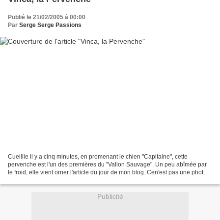
Publié le 21/02/2005 à 00:00
Par
Serge Serge Passions
Cueillie il y a cinq minutes, en promenant le chien "Capitaine", cette
pervenche est l'un des premières du "Vallon Sauvage". Un peu abîmée par
le froid, elle vient orner l'article du jour de mon blog. Cen'est pas une photo !
Vous pouvez utiliser la même...
Publicité