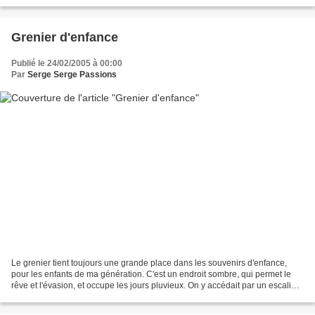
qu'on aimerait avoir eu pour...
Grenier d'enfance
Publié le 24/02/2005 à 00:00
Par
Serge Serge Passions
Le grenier tient toujours une grande place dans les souvenirs d'enfance,
pour les enfants de ma génération. C'est un endroit sombre, qui permet le
rêve et l'évasion, et occupe les jours pluvieux. On y accédait par un escalier
qui tournait une fois sur...