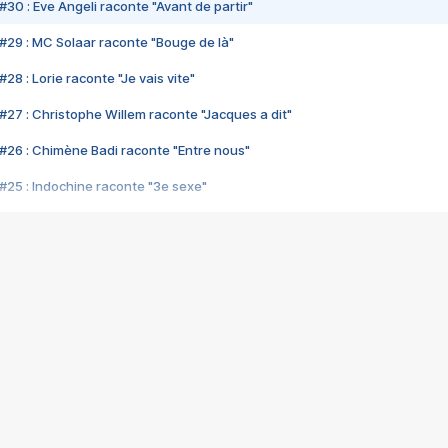
#30 : Eve Angeli raconte "Avant de partir"
#29 : MC Solaar raconte "Bouge de là"
28 : Lorie raconte "Je vais vite"
#27 : Christophe Willem raconte "Jacques a dit"
#26 : Chimène Badi raconte "Entre nous"
#25 : Indochine raconte "3e sexe"
#24 : Zaho raconte "C'est chelou"
#23 : Patrick Bruel raconte "Au café des délices"
#22 : Kyo raconte "Le chemin"
#21 : Nolwenn Leroy raconte "Cassé"
#20 : Patrick Hernandez raconte "Born to be alive"
#19 : Lorie raconte "Près de moi"
#18 : Michael Jones raconte "A nos actes manqués" (avec Jean-Jacque