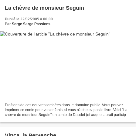
La chèvre de monsieur Seguin
Publié le 22/02/2005 à 00:00
Par
Serge Serge Passions
Profitons de ces oeuvres tombées dans le domaine public. Vous pouvez
imprimer ce conte pour vos enfants, si vous n'achetez pas le livre. Voici "La
chèvre de monsieur Seguin" un conte de Daudet (et auquel aurait participé
Paul Arene) tiré du recueil "...
Vinca, la Pervenche