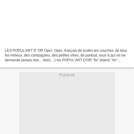
LES POPUL'ART D' OR Oyez, Oyez, français de toutes les couches, de tous
les milieux, des campagnes, des petites villes, de partout, vous à qui on ne
demande jamais rien... Voici, :-) les POPUL'ART D'OR "Ils" disent, "ils"
pensent... Un grand film doit...
Publicité