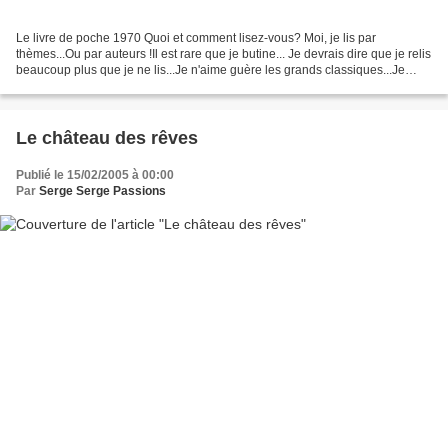
Le livre de poche 1970 Quoi et comment lisez-vous? Moi, je lis par
thèmes...Ou par auteurs !Il est rare que je butine... Je devrais dire que je relis
beaucoup plus que je ne lis...Je n'aime guère les grands classiques...Je
n'achète pas les livres d'aujourd'hui......
Le château des rêves
Publié le 15/02/2005 à 00:00
Par
Serge Serge Passions